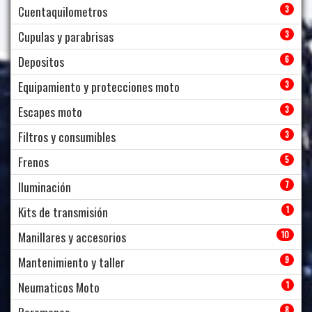
Cuentaquilometros
3
Cupulas y parabrisas
3
Depositos
6
Equipamiento y protecciones moto
3
Escapes moto
3
Filtros y consumibles
3
Frenos
5
Iluminación
7
Kits de transmisión
1
Manillares y accesorios
10
Mantenimiento y taller
9
Neumaticos Moto
1
8