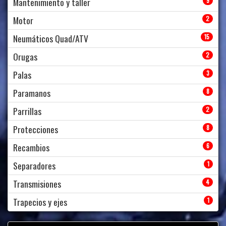
Mantenimiento y taller
9
Motor
2
Neumáticos Quad/ATV
15
Orugas
2
Palas
3
Paramanos
8
Parrillas
2
Protecciones
8
Recambios
6
Separadores
1
Transmisiones
4
Trapecios y ejes
1