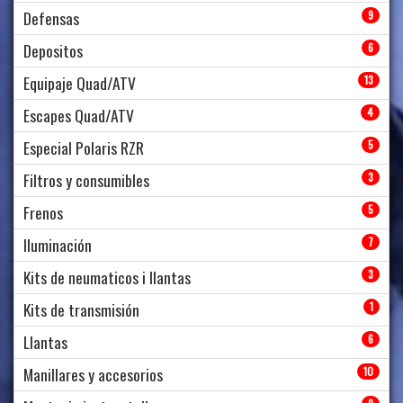
Defensas
9
Depositos
6
Equipaje Quad/ATV
13
Escapes Quad/ATV
4
Especial Polaris RZR
5
Filtros y consumibles
3
Frenos
5
Iluminación
7
Kits de neumaticos i llantas
3
Kits de transmisión
1
Llantas
6
Manillares y accesorios
10