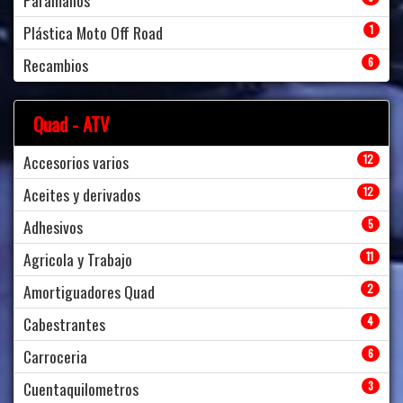
Paramanos
Plástica Moto Off Road
1
Recambios
6
Quad - ATV
Accesorios varios
12
Aceites y derivados
12
Adhesivos
5
Agricola y Trabajo
11
Amortiguadores Quad
2
Cabestrantes
4
Carroceria
6
Cuentaquilometros
3