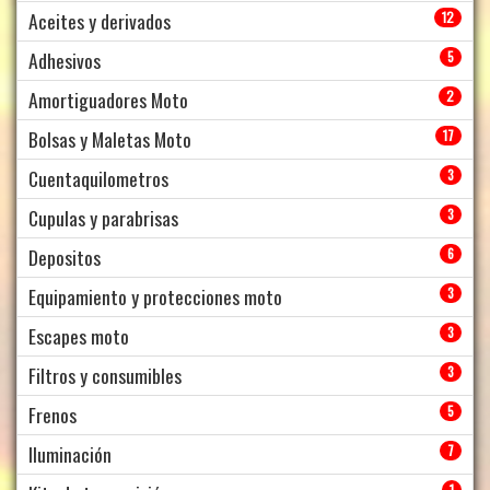
Aceites y derivados
12
Adhesivos
5
Amortiguadores Moto
2
Bolsas y Maletas Moto
17
Cuentaquilometros
3
Cupulas y parabrisas
3
Depositos
6
Equipamiento y protecciones moto
3
Escapes moto
3
Filtros y consumibles
3
Frenos
5
Iluminación
7
1