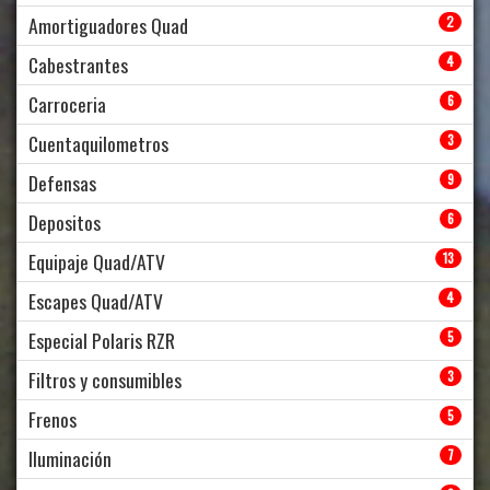
Amortiguadores Quad
2
Cabestrantes
4
Carroceria
6
Cuentaquilometros
3
Defensas
9
Depositos
6
Equipaje Quad/ATV
13
Escapes Quad/ATV
4
Especial Polaris RZR
5
Filtros y consumibles
3
Frenos
5
Iluminación
7