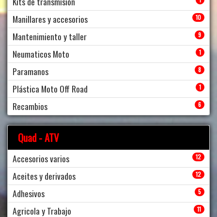
Kits de transmisión
Manillares y accesorios
10
Mantenimiento y taller
9
Neumaticos Moto
1
Paramanos
8
Plástica Moto Off Road
1
Recambios
6
Quad - ATV
Accesorios varios
12
Aceites y derivados
12
Adhesivos
5
Agricola y Trabajo
11