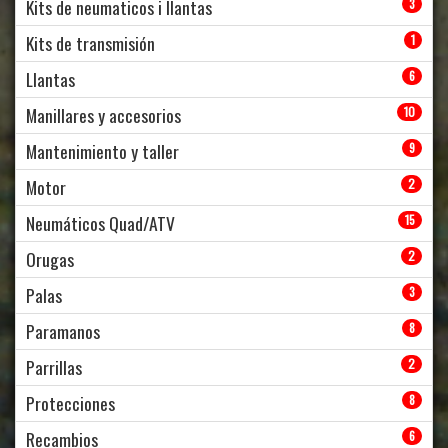
Kits de neumaticos i llantas
3
Kits de transmisión
1
Llantas
6
Manillares y accesorios
10
Mantenimiento y taller
9
Motor
2
Neumáticos Quad/ATV
15
Orugas
2
Palas
3
Paramanos
8
Parrillas
2
Protecciones
8
Recambios
6