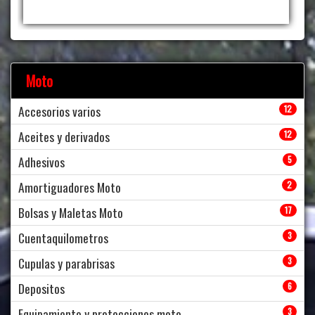
Moto
Accesorios varios
12
Aceites y derivados
12
Adhesivos
5
Amortiguadores Moto
2
Bolsas y Maletas Moto
17
Cuentaquilometros
3
Cupulas y parabrisas
3
Depositos
6
Equipamiento y protecciones moto
3