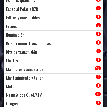
Escapes Quad/ATV
Especial Polaris RZR
5
Filtros y consumibles
3
Frenos
5
Iluminación
7
Kits de neumaticos i llantas
3
Kits de transmisión
1
Llantas
6
Manillares y accesorios
10
Mantenimiento y taller
9
Motor
2
Neumáticos Quad/ATV
15
Orugas
2