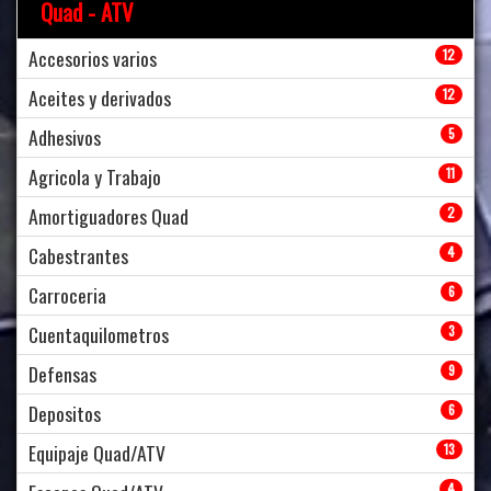
Quad - ATV
Accesorios varios
12
Aceites y derivados
12
Adhesivos
5
Agricola y Trabajo
11
Amortiguadores Quad
2
Cabestrantes
4
Carroceria
6
Cuentaquilometros
3
Defensas
9
Depositos
6
Equipaje Quad/ATV
13
4