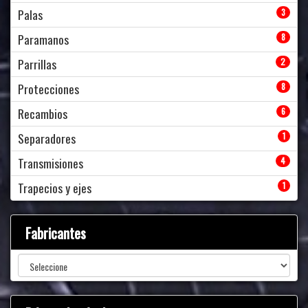
Palas
3
Paramanos
8
Parrillas
2
Protecciones
8
Recambios
6
Separadores
1
Transmisiones
4
Trapecios y ejes
1
Fabricantes