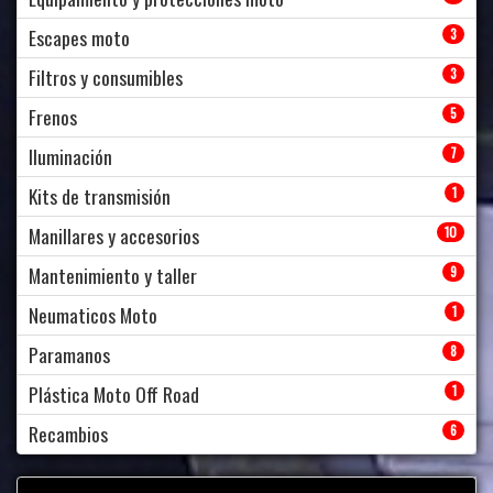
Escapes moto
3
Filtros y consumibles
3
Frenos
5
Iluminación
7
Kits de transmisión
1
Manillares y accesorios
10
Mantenimiento y taller
9
Neumaticos Moto
1
Paramanos
8
Plástica Moto Off Road
1
Recambios
6