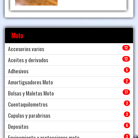
Moto
Accesorios varios
12
Aceites y derivados
12
Adhesivos
5
Amortiguadores Moto
2
Bolsas y Maletas Moto
17
Cuentaquilometros
3
Cupulas y parabrisas
3
Depositos
6
Equipamiento y protecciones moto
3