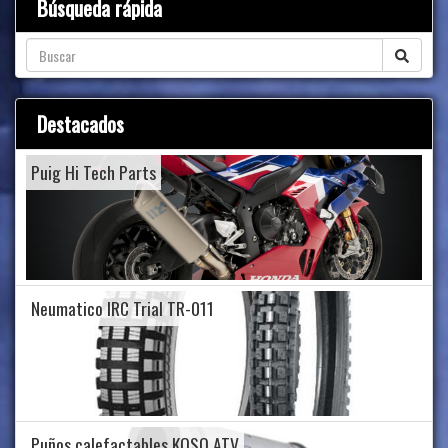
Búsqueda rápida
Destacados
Puig Hi Tech Parts
Neumatico IRC Trial TR-011
Puños calefactables KOSO ATV