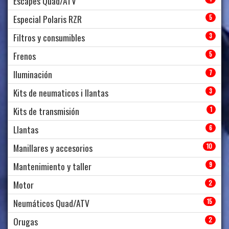
Escapes Quad/ATV
Especial Polaris RZR
5
Filtros y consumibles
3
Frenos
5
Iluminación
7
Kits de neumaticos i llantas
3
Kits de transmisión
1
Llantas
6
Manillares y accesorios
10
Mantenimiento y taller
9
Motor
2
Neumáticos Quad/ATV
15
Orugas
2