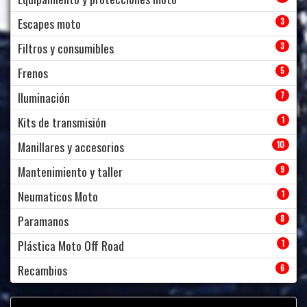
Escapes moto
3
Filtros y consumibles
3
Frenos
5
Iluminación
7
Kits de transmisión
1
Manillares y accesorios
10
Mantenimiento y taller
9
Neumaticos Moto
1
Paramanos
8
Plástica Moto Off Road
1
Recambios
6