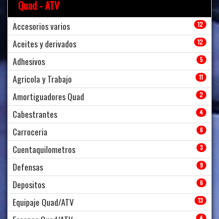
Quad - ATV
Accesorios varios
12
Aceites y derivados
12
Adhesivos
5
Agricola y Trabajo
11
Amortiguadores Quad
2
Cabestrantes
4
Carroceria
6
Cuentaquilometros
3
Defensas
9
Depositos
6
Equipaje Quad/ATV
13
4