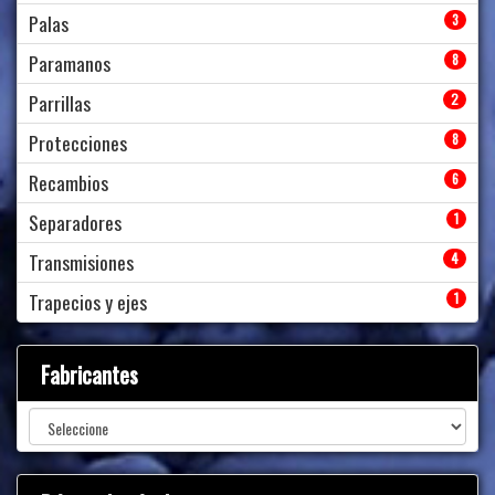
Palas
3
Paramanos
8
Parrillas
2
Protecciones
8
Recambios
6
Separadores
1
Transmisiones
4
Trapecios y ejes
1
Fabricantes