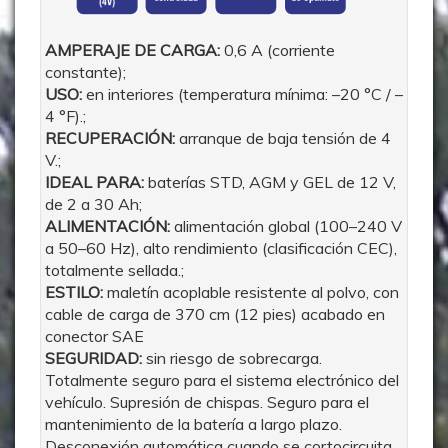
AMPERAJE DE CARGA:
0,6 A (corriente
constante);
USO:
en interiores (temperatura mínima: –20 °C / –
4 °F).;
RECUPERACIÓN:
arranque de baja tensión de 4
V.;
IDEAL PARA:
baterías STD, AGM y GEL de 12 V,
de 2 a 30 Ah;
ALIMENTACIÓN:
alimentación global (100–240 V
a 50–60 Hz), alto rendimiento (clasificación CEC),
totalmente sellada.;
ESTILO:
maletín acoplable resistente al polvo, con
cable de carga de 370 cm (12 pies) acabado en
conector SAE
SEGURIDAD:
sin riesgo de sobrecarga.
Totalmente seguro para el sistema electrónico del
vehículo. Supresión de chispas. Seguro para el
mantenimiento de la batería a largo plazo.
Desconexión automática cuando se cortocircuita