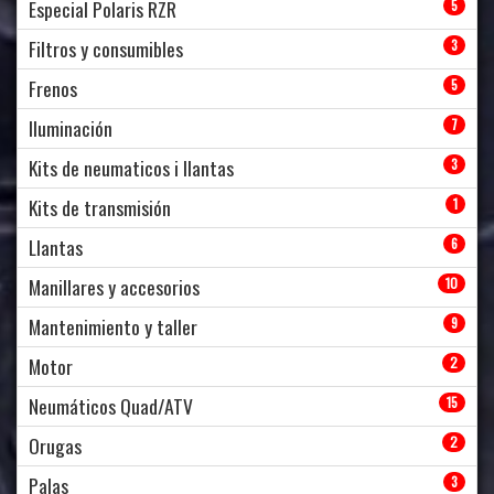
Especial Polaris RZR
5
Filtros y consumibles
3
Frenos
5
Iluminación
7
Kits de neumaticos i llantas
3
Kits de transmisión
1
Llantas
6
Manillares y accesorios
10
Mantenimiento y taller
9
Motor
2
Neumáticos Quad/ATV
15
Orugas
2
Palas
3