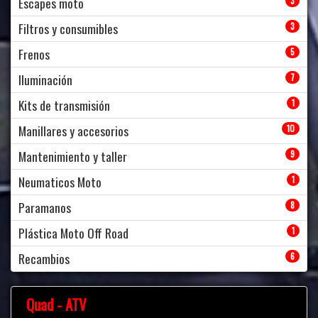
Escapes moto
3
Filtros y consumibles
3
Frenos
5
Iluminación
7
Kits de transmisión
1
Manillares y accesorios
10
Mantenimiento y taller
9
Neumaticos Moto
1
Paramanos
8
Plástica Moto Off Road
1
Recambios
6
Quad - ATV