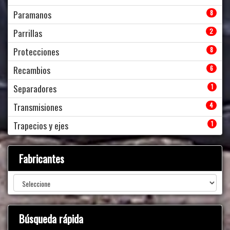
Paramanos
8
Parrillas
2
Protecciones
8
Recambios
6
Separadores
1
Transmisiones
4
Trapecios y ejes
1
Fabricantes
Búsqueda rápida