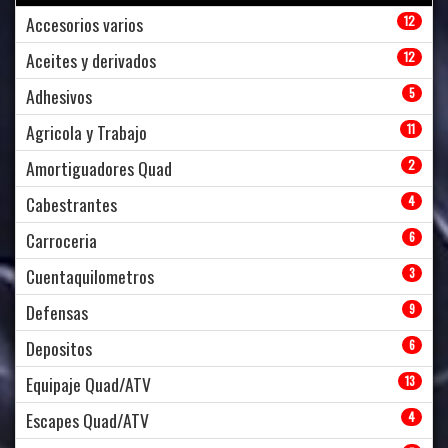
Accesorios varios
12
Aceites y derivados
12
Adhesivos
5
Agricola y Trabajo
11
Amortiguadores Quad
2
Cabestrantes
4
Carroceria
6
Cuentaquilometros
3
Defensas
9
Depositos
6
Equipaje Quad/ATV
13
Escapes Quad/ATV
4