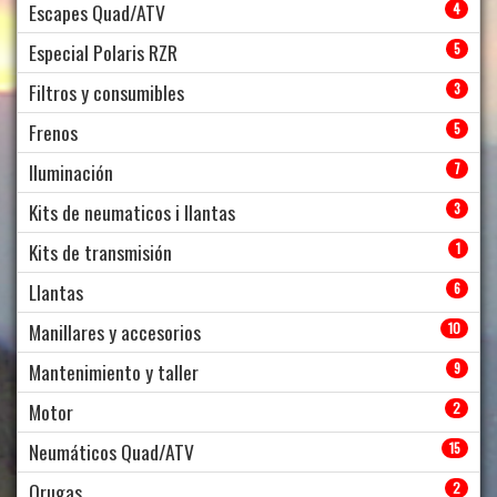
Escapes Quad/ATV
4
Especial Polaris RZR
5
Filtros y consumibles
3
Frenos
5
Iluminación
7
Kits de neumaticos i llantas
3
Kits de transmisión
1
Llantas
6
Manillares y accesorios
10
Mantenimiento y taller
9
Motor
2
Neumáticos Quad/ATV
15
Orugas
2