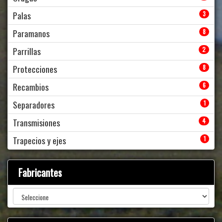
Palas
3
Paramanos
8
Parrillas
2
Protecciones
8
Recambios
6
Separadores
1
Transmisiones
4
Trapecios y ejes
1
Fabricantes