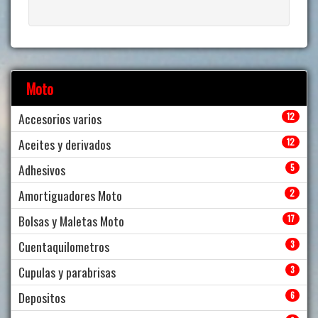
Moto
Accesorios varios
12
Aceites y derivados
12
Adhesivos
5
Amortiguadores Moto
2
Bolsas y Maletas Moto
17
Cuentaquilometros
3
Cupulas y parabrisas
3
Depositos
6