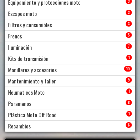
Equipamiento y protecciones moto
3
Escapes moto
3
Filtros y consumibles
3
Frenos
5
Iluminación
7
Kits de transmisión
1
Manillares y accesorios
10
Mantenimiento y taller
9
Neumaticos Moto
1
Paramanos
8
Plástica Moto Off Road
1
Recambios
6