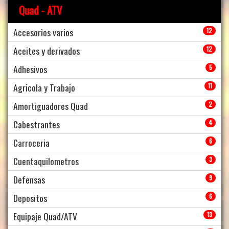
Quad - ATV
Accesorios varios
12
Aceites y derivados
12
Adhesivos
5
Agricola y Trabajo
11
Amortiguadores Quad
2
Cabestrantes
4
Carroceria
6
Cuentaquilometros
3
Defensas
9
Depositos
6
Equipaje Quad/ATV
13