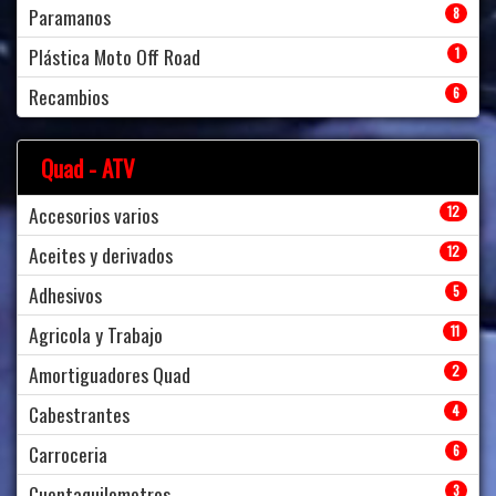
Paramanos
8
Plástica Moto Off Road
1
Recambios
6
Quad - ATV
Accesorios varios
12
Aceites y derivados
12
Adhesivos
5
Agricola y Trabajo
11
Amortiguadores Quad
2
Cabestrantes
4
Carroceria
6
Cuentaquilometros
3