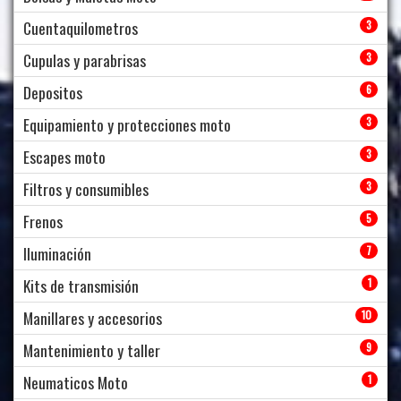
Cuentaquilometros
3
Cupulas y parabrisas
3
Depositos
6
Equipamiento y protecciones moto
3
Escapes moto
3
Filtros y consumibles
3
Frenos
5
Iluminación
7
Kits de transmisión
1
Manillares y accesorios
10
Mantenimiento y taller
9
Neumaticos Moto
1