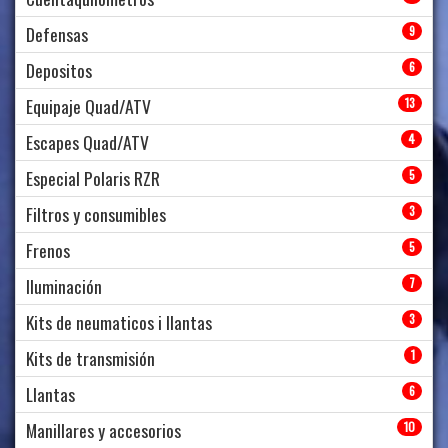
Defensas
9
Depositos
6
Equipaje Quad/ATV
13
Escapes Quad/ATV
4
Especial Polaris RZR
5
Filtros y consumibles
3
Frenos
5
Iluminación
7
Kits de neumaticos i llantas
3
Kits de transmisión
1
Llantas
6
Manillares y accesorios
10