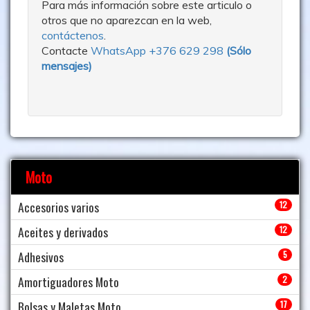
Para más información sobre este articulo o
otros que no aparezcan en la web,
contáctenos
.
Contacte
WhatsApp +376 629 298
(
Sólo
mensajes
)
Moto
Accesorios varios
12
Aceites y derivados
12
Adhesivos
5
Amortiguadores Moto
2
Bolsas y Maletas Moto
17