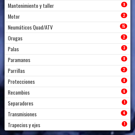
Mantenimiento y taller
9
Motor
2
Neumáticos Quad/ATV
15
Orugas
2
Palas
3
Paramanos
8
Parrillas
2
Protecciones
8
Recambios
6
Separadores
1
Transmisiones
4
Trapecios y ejes
1