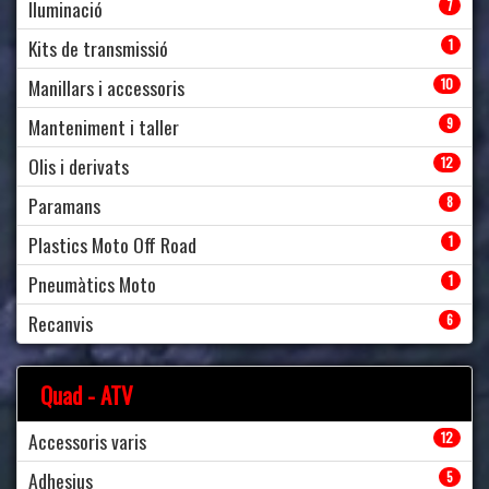
Iluminació
7
Kits de transmissió
1
Manillars i accessoris
10
Manteniment i taller
9
Olis i derivats
12
Paramans
8
Plastics Moto Off Road
1
Pneumàtics Moto
1
Recanvis
6
Quad - ATV
Accessoris varis
12
Adhesius
5