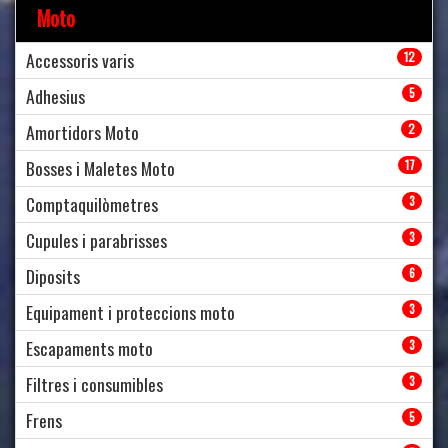
Moto
Accessoris varis
12
Adhesius
5
Amortidors Moto
2
Bosses i Maletes Moto
17
Comptaquilòmetres
3
Cupules i parabrisses
3
Diposits
6
Equipament i proteccions moto
3
Escapaments moto
3
Filtres i consumibles
3
Frens
5