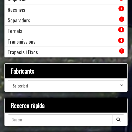
Recanvis
6
Separadors
1
Ternals
4
Transmissions
4
Trapecis i Eixos
1
Fabricants
Recerca ràpida