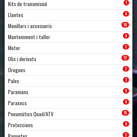
Kits de transmissió
1
Llantes
6
Manillars i accessoris
10
Manteniment i taller
9
Motor
2
Olis i derivats
12
Orugues
2
Pales
3
Paramans
8
Paraxocs
9
Pneumàtics Quad/ATV
15
Proteccions
8
Raquetes
2