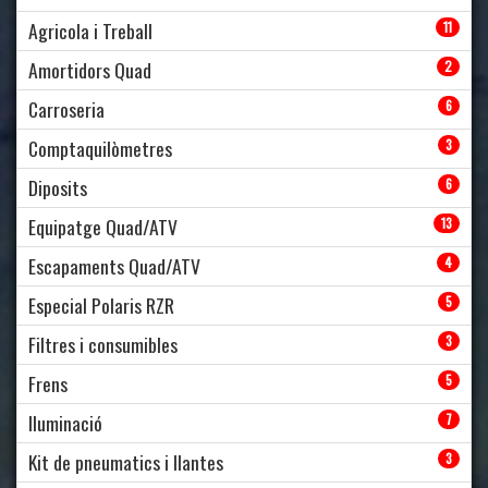
Agricola i Treball
11
Amortidors Quad
2
Carroseria
6
Comptaquilòmetres
3
Diposits
6
Equipatge Quad/ATV
13
Escapaments Quad/ATV
4
Especial Polaris RZR
5
Filtres i consumibles
3
Frens
5
Iluminació
7
Kit de pneumatics i llantes
3