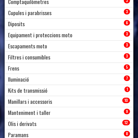
Comptaquilòmetres
3
Cupules i parabrisses
3
Diposits
6
Equipament i proteccions moto
3
Escapaments moto
3
Filtres i consumibles
3
Frens
5
Iluminació
7
Kits de transmissió
1
Manillars i accessoris
10
Manteniment i taller
9
Olis i derivats
12
Paramans
8