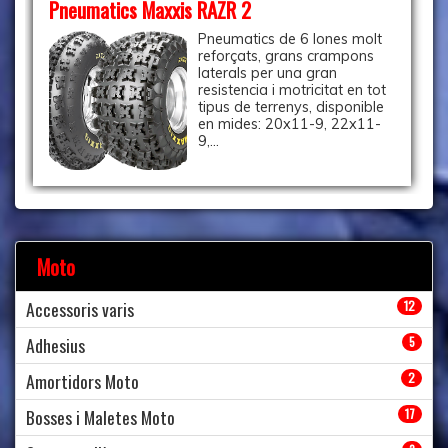
Pneumatics Maxxis RAZR 2
Pneumatics de 6 lones molt
reforçats, grans crampons
laterals per una gran
resistencia i motricitat en tot
tipus de terrenys, disponible
en mides: 20x11-9, 22x11-
9,...
Moto
Accessoris varis
12
Adhesius
5
Amortidors Moto
2
Bosses i Maletes Moto
17