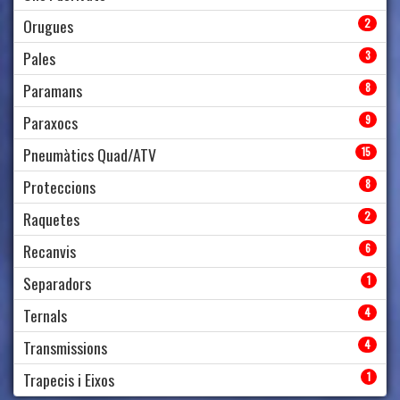
Orugues
2
Pales
3
Paramans
8
Paraxocs
9
Pneumàtics Quad/ATV
15
Proteccions
8
Raquetes
2
Recanvis
6
Separadors
1
Ternals
4
Transmissions
4
Trapecis i Eixos
1