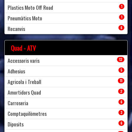
Plastics Moto Off Road
1
Pneumàtics Moto
1
Recanvis
6
Quad - ATV
Accessoris varis
12
Adhesius
5
Agricola i Treball
11
Amortidors Quad
2
Carroseria
6
Comptaquilòmetres
3
Diposits
6