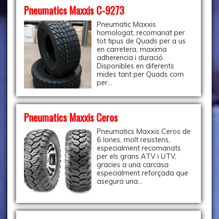
Pneumatics Maxxis C-9273
Pneumatic Maxxis
homologat, recomanat per
tot tipus de Quads per a us
en carretera, maxima
adherencia i duració.
Disponibles en diferents
mides tant per Quads com
per...
Pneumatics Maxxis Ceros
Pneumatics Maxxis Ceros de
6 lones, molt resistens,
especialment recomanats
per els grans ATV i UTV,
gracies a una carcasa
especialment reforçada que
asegura una...