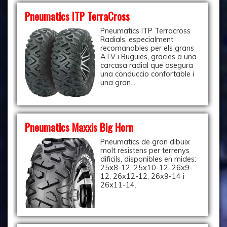
Pneumatics ITP TerraCross
Pneumatics ITP Terracross
Radials, especialment
recomanables per els grans
ATV i Buguies, gracies a una
carcasa radial que asegura
una conduccio confortable i
una gran...
Pneumatics Maxxis Big Horn
Pneumatics de gran dibuix
molt resistens per terrenys
dificils, disponibles en mides:
25x8-12, 25x10-12, 26x9-
12, 26x12-12, 26x9-14 i
26x11-14.