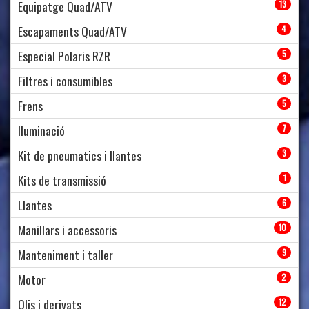
Equipatge Quad/ATV
13
Escapaments Quad/ATV
4
Especial Polaris RZR
5
Filtres i consumibles
3
Frens
5
Iluminació
7
Kit de pneumatics i llantes
3
Kits de transmissió
1
Llantes
6
Manillars i accessoris
10
Manteniment i taller
9
Motor
2
Olis i derivats
12