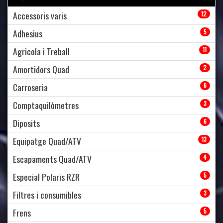
Accessoris varis
12
Adhesius
5
Agricola i Treball
11
Amortidors Quad
2
Carroseria
6
Comptaquilòmetres
3
Diposits
6
Equipatge Quad/ATV
13
Escapaments Quad/ATV
4
Especial Polaris RZR
5
Filtres i consumibles
3
Frens
5