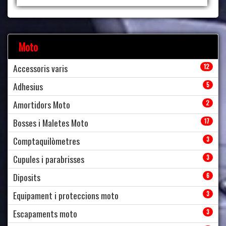
Moto
Accessoris varis
12
Adhesius
5
Amortidors Moto
2
Bosses i Maletes Moto
17
Comptaquilòmetres
3
Cupules i parabrisses
3
Diposits
6
Equipament i proteccions moto
3
Escapaments moto
3