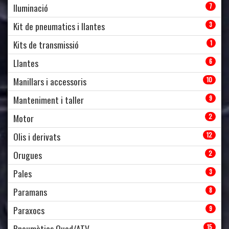
Iluminació
7
Kit de pneumatics i llantes
3
Kits de transmissió
1
Llantes
6
Manillars i accessoris
10
Manteniment i taller
9
Motor
2
Olis i derivats
12
Orugues
2
Pales
3
Paramans
8
Paraxocs
9
Pneumàtics Quad/ATV
15