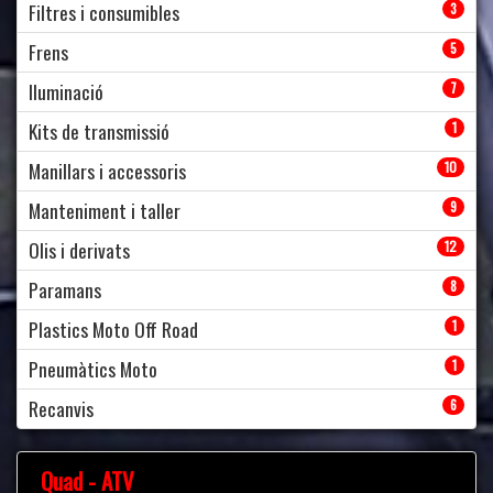
Filtres i consumibles
3
Frens
5
Iluminació
7
Kits de transmissió
1
Manillars i accessoris
10
Manteniment i taller
9
Olis i derivats
12
Paramans
8
Plastics Moto Off Road
1
Pneumàtics Moto
1
Recanvis
6
Quad - ATV