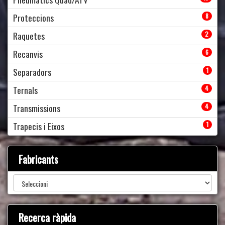
Proteccions
8
Raquetes
2
Recanvis
6
Separadors
1
Ternals
4
Transmissions
4
Trapecis i Eixos
1
Fabricants
Recerca ràpida