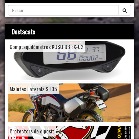
Destacats
Comptaquilòmetres KOSO DB EX-02
Maletes Laterals SH35
Protectors de diposit