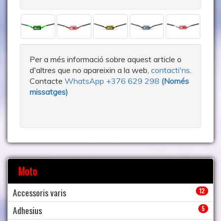
Per a més informació sobre aquest article o
d'altres que no apareixin a la web,
contacti'ns
.
Contacte
WhatsApp +376 629 298
(Només
missatges)
Moto
Accessoris varis
12
Adhesius
5