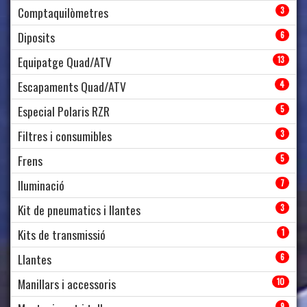
Comptaquilòmetres
3
Diposits
6
Equipatge Quad/ATV
13
Escapaments Quad/ATV
4
Especial Polaris RZR
5
Filtres i consumibles
3
Frens
5
Iluminació
7
Kit de pneumatics i llantes
3
Kits de transmissió
1
Llantes
6
Manillars i accessoris
10
9