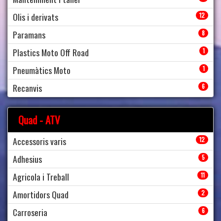
Olis i derivats
12
Paramans
8
Plastics Moto Off Road
1
Pneumàtics Moto
1
Recanvis
6
Quad - ATV
Accessoris varis
12
Adhesius
5
Agricola i Treball
11
Amortidors Quad
2
Carroseria
6