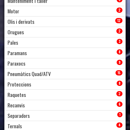
Manteniment i taller
Motor
2
Olis i derivats
12
Orugues
2
Pales
3
Paramans
8
Paraxocs
9
Pneumàtics Quad/ATV
15
Proteccions
8
Raquetes
2
Recanvis
6
Separadors
1
Ternals
4