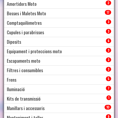
Amortidors Moto
2
Bosses i Maletes Moto
17
Comptaquilòmetres
3
Cupules i parabrisses
3
Diposits
6
Equipament i proteccions moto
3
Escapaments moto
3
Filtres i consumibles
3
Frens
5
Iluminació
7
Kits de transmissió
1
Manillars i accessoris
10
Manteniment i taller
9