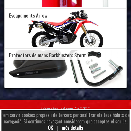
Escapaments Arrow
Protectors de mans Barkbusters Storm
jdamotoquad.com © 2026
Fem servir cookies pròpies i de tercers per analitzar els teus hàbits de
Av. Santa Coloma 38, Local 1, AD500 Andorra
navegació. Si continues navegant considerem que acceptes el seu ús.
+376 829 298
|
jdamotoquad@andorra.ad
OK
|
més detalls
Informació d'interès
|
Copyrights
|
Informació duanera
|