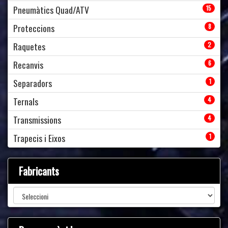
Pneumàtics Quad/ATV
15
Proteccions
8
Raquetes
2
Recanvis
6
Separadors
1
Ternals
4
Transmissions
4
Trapecis i Eixos
1
Fabricants