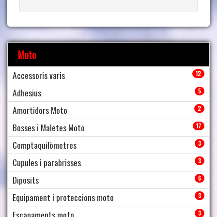
Moto
Accessoris varis
12
Adhesius
5
Amortidors Moto
2
Bosses i Maletes Moto
17
Comptaquilòmetres
3
Cupules i parabrisses
3
Diposits
6
Equipament i proteccions moto
3
Escapaments moto
3