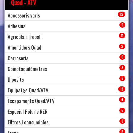
Quad - ATV
Accessoris varis
12
Adhesius
5
Agricola i Treball
11
Amortidors Quad
2
Carroseria
6
Comptaquilòmetres
3
Diposits
6
Equipatge Quad/ATV
13
Escapaments Quad/ATV
4
Especial Polaris RZR
5
Filtres i consumibles
3
Frens
5