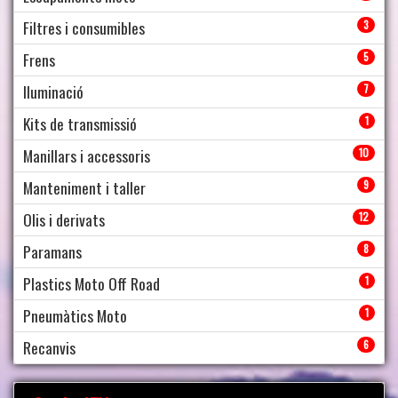
Filtres i consumibles
3
Frens
5
Iluminació
7
Kits de transmissió
1
Manillars i accessoris
10
Manteniment i taller
9
Olis i derivats
12
Paramans
8
Plastics Moto Off Road
1
Pneumàtics Moto
1
Recanvis
6