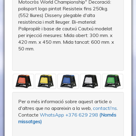
Motocròs World Championship" Decoració:
polisport logo pintat Resisteix fins 250kg.
(552 lliures) Disseny plegable d'alta
resistència i molt lleuger. Bi-material:
Polipropilè i base de cautxú Cautxú modelat
per injecció mesures: Mida obert: 300 mm. x
420 mm. x 450 mm. Mida tancat: 600 mm. x
50 mm.
Per a més informació sobre aquest article o
d'altres que no apareixin a la web,
contacti'ns
.
Contacte
WhatsApp +376 629 298
(Només
missatges)