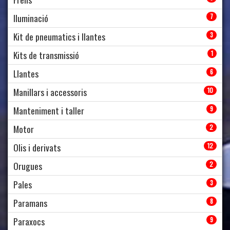
Iluminació
7
Kit de pneumatics i llantes
3
Kits de transmissió
1
Llantes
6
Manillars i accessoris
10
Manteniment i taller
9
Motor
2
Olis i derivats
12
Orugues
2
Pales
3
Paramans
8
Paraxocs
9