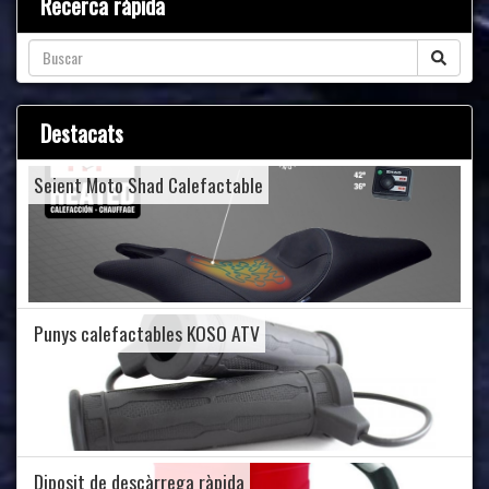
Recerca ràpida
Destacats
Seient Moto Shad Calefactable
Punys calefactables KOSO ATV
Diposit de descàrrega ràpida