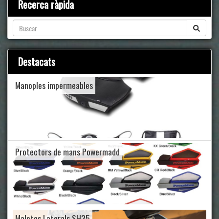
Recerca ràpida
Destacats
Manoples impermeables
Protectors de mans Powermadd
Maletes Laterals SH35