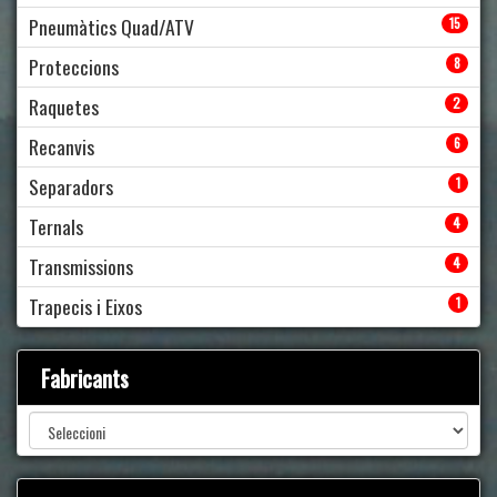
Pneumàtics Quad/ATV
15
Proteccions
8
Raquetes
2
Recanvis
6
Separadors
1
Ternals
4
Transmissions
4
Trapecis i Eixos
1
Fabricants