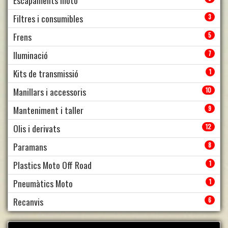
Filtres i consumibles
3
Frens
5
Iluminació
7
Kits de transmissió
1
Manillars i accessoris
10
Manteniment i taller
9
Olis i derivats
12
Paramans
8
Plastics Moto Off Road
1
Pneumàtics Moto
1
Recanvis
6