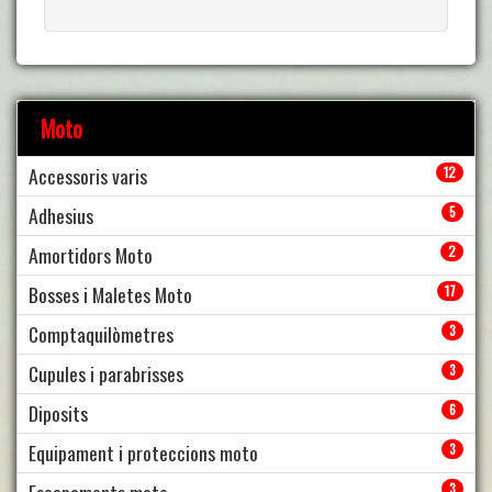
Moto
Accessoris varis
12
Adhesius
5
Amortidors Moto
2
Bosses i Maletes Moto
17
Comptaquilòmetres
3
Cupules i parabrisses
3
Diposits
6
Equipament i proteccions moto
3
Escapaments moto
3