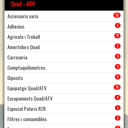
Quad - ATV
Accessoris varis
12
Adhesius
5
Agricola i Treball
11
Amortidors Quad
2
Carroseria
6
Comptaquilòmetres
3
Diposits
6
Equipatge Quad/ATV
13
Escapaments Quad/ATV
4
Especial Polaris RZR
5
Filtres i consumibles
3