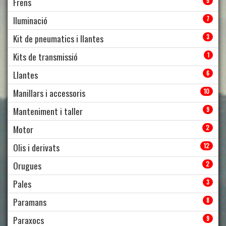
Frens
5
Iluminació
7
Kit de pneumatics i llantes
3
Kits de transmissió
1
Llantes
6
Manillars i accessoris
10
Manteniment i taller
9
Motor
2
Olis i derivats
12
Orugues
2
Pales
3
Paramans
8
Paraxocs
9