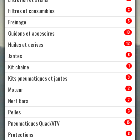
Filtres et consumibles
3
Freinage
5
Guidons et accesoires
10
Huiles et derives
12
Jantes
6
Kit chaîne
1
Kits pneumatiques et jantes
3
Moteur
2
Nerf Bars
2
Pelles
3
Pneumatiques Quad/ATV
15
Protections
8