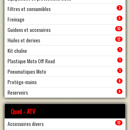
Filtres et consumibles
3
Freinage
5
Guidons et accesoires
10
Huiles et derives
12
Kit chaîne
1
Plastique Moto Off Road
1
Pneumatiques Moto
1
Protège-mains
8
Reservoirs
6
Quad - ATV
Accessoires divers
12