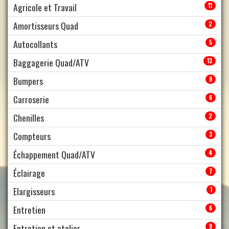
Agricole et Travail
11
Amortisseurs Quad
2
Autocollants
5
Baggagerie Quad/ATV
13
Bumpers
9
Carroserie
6
Chenilles
2
Compteurs
3
Échappement Quad/ATV
4
Éclairage
7
Elargisseurs
1
Entretien
6
Entretien et atelier
9