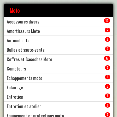
Moto
Accessoires divers
12
Amortisseurs Moto
2
Autocollants
5
Bulles et saute-vents
3
Coffres et Sacoches Moto
17
Compteurs
3
Échappements moto
3
Éclairage
7
Entretien
6
Entretien et atelier
9
Equipement et protections moto
3