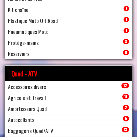
Kit chaîne
1
Plastique Moto Off Road
1
Pneumatiques Moto
1
Protège-mains
8
Reservoirs
6
Quad - ATV
Accessoires divers
12
Agricole et Travail
11
Amortisseurs Quad
2
Autocollants
5
Baggagerie Quad/ATV
13