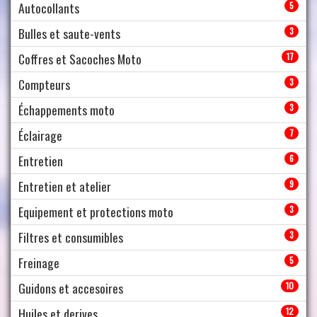
Autocollants
5
Bulles et saute-vents
3
Coffres et Sacoches Moto
17
Compteurs
3
Échappements moto
3
Éclairage
7
Entretien
6
Entretien et atelier
9
Equipement et protections moto
3
Filtres et consumibles
3
Freinage
5
Guidons et accesoires
10
Huiles et derives
12