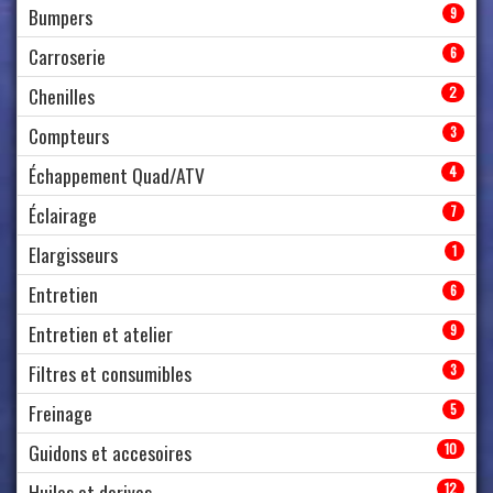
Bumpers
9
Carroserie
6
Chenilles
2
Compteurs
3
Échappement Quad/ATV
4
Éclairage
7
Elargisseurs
1
Entretien
6
Entretien et atelier
9
Filtres et consumibles
3
Freinage
5
Guidons et accesoires
10
Huiles et derives
12