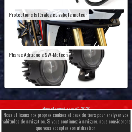
Protections latérales et sabots moteur
Phares Aditionels SW-Motech
jdamotoquad.com © 2026
Nous utilisons nos propres cookies et ceux de tiers pour analyser vos
Av. Santa Coloma 38, Local 1, AD500 Andorra
habitudes de navigation. Si vous continuez à naviguer, nous considérons
+376 829 298
|
jdamotoquad@andorra.ad
que vous acceptez son utilisation.
Information d'intérêt
|
Copyrights
|
Informations douanières
|