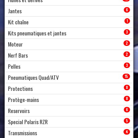
Jantes
6
Kit chaîne
1
Kits pneumatiques et jantes
3
Moteur
2
Nerf Bars
2
Pelles
3
Pneumatiques Quad/ATV
15
Protections
8
Protège-mains
8
Reservoirs
6
Special Polaris RZR
5
Transmissions
4