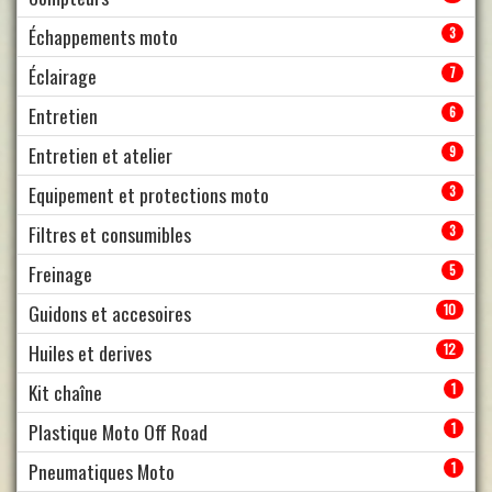
Échappements moto
3
Éclairage
7
Entretien
6
Entretien et atelier
9
Equipement et protections moto
3
Filtres et consumibles
3
Freinage
5
Guidons et accesoires
10
Huiles et derives
12
Kit chaîne
1
Plastique Moto Off Road
1
Pneumatiques Moto
1