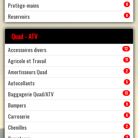
Protège-mains
8
Reservoirs
6
Quad - ATV
Accessoires divers
12
Agricole et Travail
11
Amortisseurs Quad
2
Autocollants
5
Baggagerie Quad/ATV
13
Bumpers
9
Carroserie
6
Chenilles
2
3