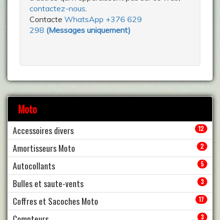
contactez-nous
.
Contacte
WhatsApp +376 629
298
(
Messages uniquement
)
Moto
Accessoires divers
12
Amortisseurs Moto
2
Autocollants
5
Bulles et saute-vents
3
Coffres et Sacoches Moto
17
Compteurs
3