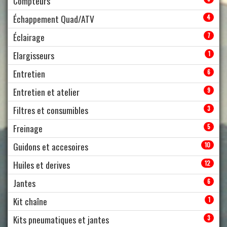
Compteurs
Échappement Quad/ATV
4
Éclairage
7
Elargisseurs
1
Entretien
6
Entretien et atelier
9
Filtres et consumibles
3
Freinage
5
Guidons et accesoires
10
Huiles et derives
12
Jantes
6
Kit chaîne
1
Kits pneumatiques et jantes
3