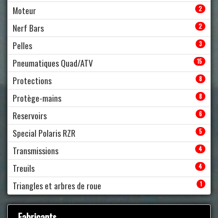
Moteur
2
Nerf Bars
2
Pelles
3
Pneumatiques Quad/ATV
15
Protections
8
Protège-mains
8
Reservoirs
6
Special Polaris RZR
5
Transmissions
4
Treuils
4
Triangles et arbres de roue
1
Fabricants