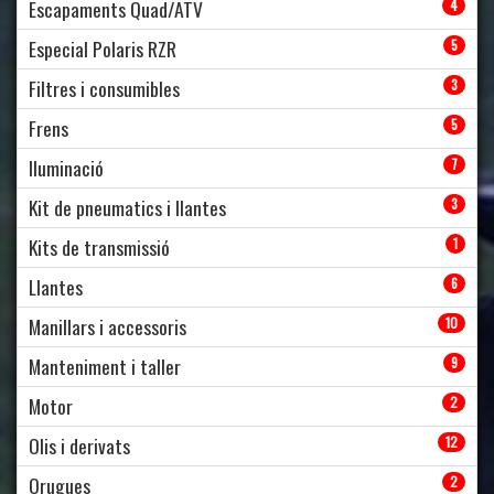
Escapaments Quad/ATV
4
Especial Polaris RZR
5
Filtres i consumibles
3
Frens
5
Iluminació
7
Kit de pneumatics i llantes
3
Kits de transmissió
1
Llantes
6
Manillars i accessoris
10
Manteniment i taller
9
Motor
2
Olis i derivats
12
Orugues
2