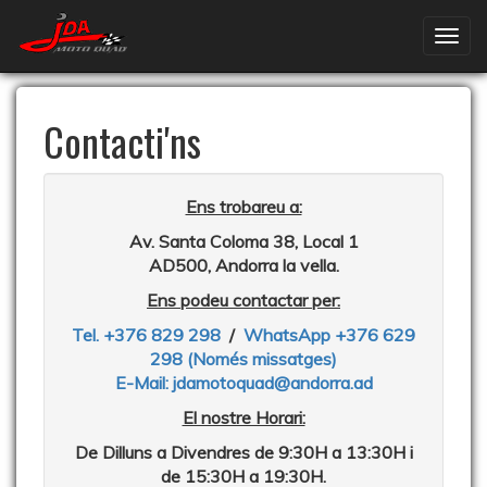
Contacti'ns
Ens trobareu a:
Av. Santa Coloma 38, Local 1
AD500, Andorra la vella.
Ens podeu contactar per:
Tel. +376 829 298
/
WhatsApp +376 629
298
(Només missatges)
E-Mail: jdamotoquad@andorra.ad
El nostre Horari:
De Dilluns a Divendres de 9:30H a 13:30H i
de 15:30H a 19:30H.