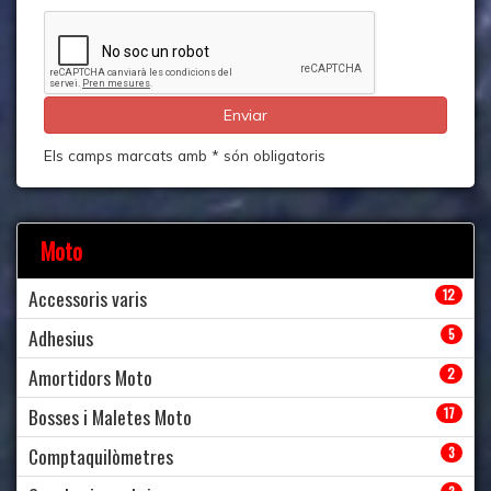
Els camps marcats amb * són obligatoris
Moto
Accessoris varis
12
Adhesius
5
Amortidors Moto
2
Bosses i Maletes Moto
17
Comptaquilòmetres
3