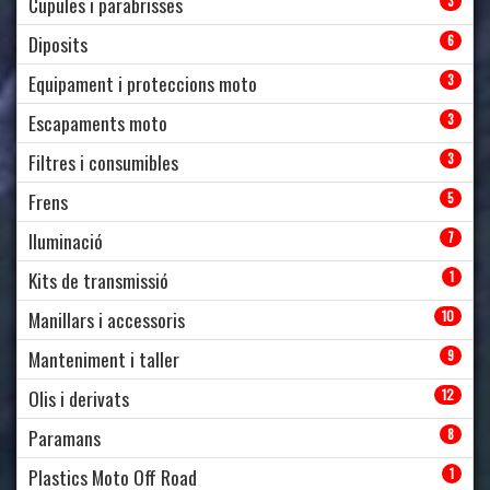
Cupules i parabrisses
3
Diposits
6
Equipament i proteccions moto
3
Escapaments moto
3
Filtres i consumibles
3
Frens
5
Iluminació
7
Kits de transmissió
1
Manillars i accessoris
10
Manteniment i taller
9
Olis i derivats
12
Paramans
8
Plastics Moto Off Road
1