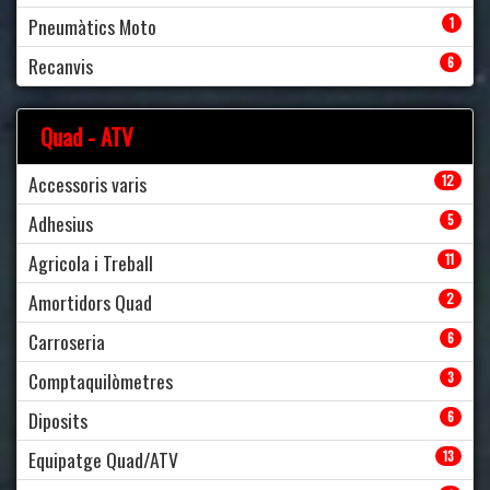
Pneumàtics Moto
1
Recanvis
6
Quad - ATV
Accessoris varis
12
Adhesius
5
Agricola i Treball
11
Amortidors Quad
2
Carroseria
6
Comptaquilòmetres
3
Diposits
6
Equipatge Quad/ATV
13