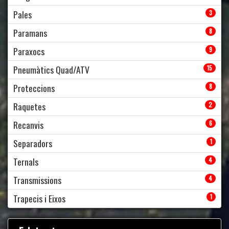
Pales
3
Paramans
8
Paraxocs
9
Pneumàtics Quad/ATV
15
Proteccions
8
Raquetes
2
Recanvis
6
Separadors
1
Ternals
4
Transmissions
4
Trapecis i Eixos
1