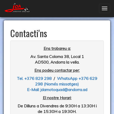
Contacti'ns
Ens trobareu a:
Av. Santa Coloma 38, Local 1
AD500, Andorra la vella.
Ens podeu contactar per:
Tel. +376 829 298
/
WhatsApp +376 629
298
(Només missatges)
E-Mail: jdamotoquad@andorra.ad
El nostre Horari:
De Dilluns a Divendres de 9:30H a 13:30H i
de 15:30H a 19:30H.