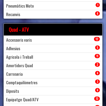
Pneumàtics Moto
1
Recanvis
6
Quad - ATV
Accessoris varis
12
Adhesius
5
Agricola i Treball
11
Amortidors Quad
2
Carroseria
6
Comptaquilòmetres
3
Diposits
6
Equipatge Quad/ATV
13