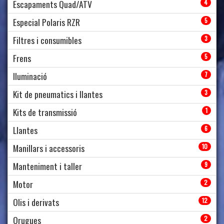
Escapaments Quad/ATV
4
Especial Polaris RZR
5
Filtres i consumibles
3
Frens
5
Iluminació
7
Kit de pneumatics i llantes
3
Kits de transmissió
1
Llantes
6
Manillars i accessoris
10
Manteniment i taller
9
Motor
2
Olis i derivats
12
Orugues
2