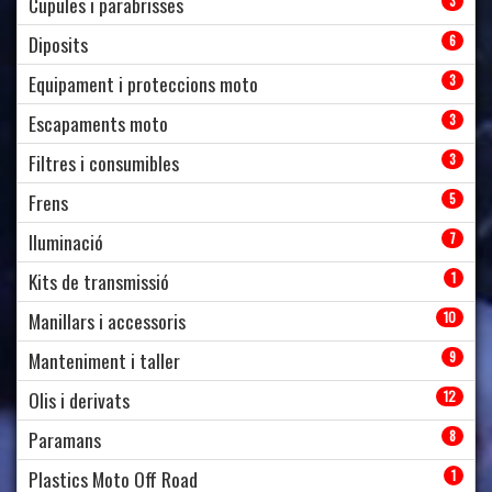
Cupules i parabrisses
3
Diposits
6
Equipament i proteccions moto
3
Escapaments moto
3
Filtres i consumibles
3
Frens
5
Iluminació
7
Kits de transmissió
1
Manillars i accessoris
10
Manteniment i taller
9
Olis i derivats
12
Paramans
8
Plastics Moto Off Road
1