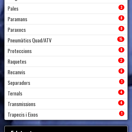
Pales
3
Paramans
8
Paraxocs
9
Pneumàtics Quad/ATV
15
Proteccions
8
Raquetes
2
Recanvis
6
Separadors
1
Ternals
4
Transmissions
4
Trapecis i Eixos
1