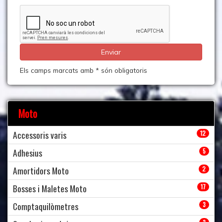
Els camps marcats amb * són obligatoris
Moto
Accessoris varis
12
Adhesius
5
Amortidors Moto
2
Bosses i Maletes Moto
17
Comptaquilòmetres
3