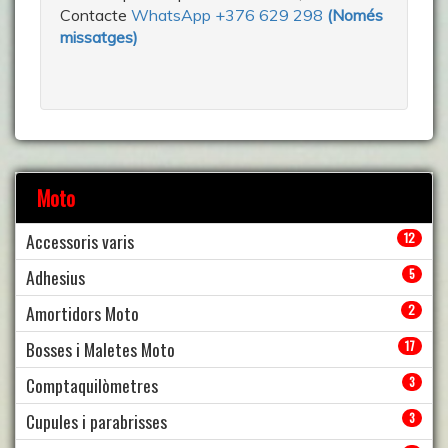
Contacte
WhatsApp +376 629 298
(Només
missatges)
Moto
Accessoris varis
12
Adhesius
5
Amortidors Moto
2
Bosses i Maletes Moto
17
Comptaquilòmetres
3
Cupules i parabrisses
3