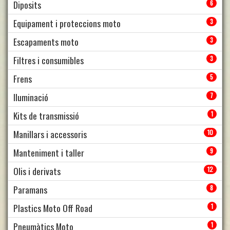
Diposits
6
Equipament i proteccions moto
3
Escapaments moto
3
Filtres i consumibles
3
Frens
5
Iluminació
7
Kits de transmissió
1
Manillars i accessoris
10
Manteniment i taller
9
Olis i derivats
12
Paramans
8
Plastics Moto Off Road
1
Pneumàtics Moto
1