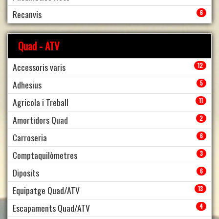
Recanvis
6
Quad - ATV
Accessoris varis
12
Adhesius
5
Agricola i Treball
11
Amortidors Quad
2
Carroseria
6
Comptaquilòmetres
3
Diposits
6
Equipatge Quad/ATV
13
Escapaments Quad/ATV
4