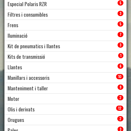
Especial Polaris RZR
5
Filtres i consumibles
3
Frens
5
Iluminació
7
Kit de pneumatics i llantes
3
Kits de transmissió
1
Llantes
6
Manillars i accessoris
10
Manteniment i taller
9
Motor
2
Olis i derivats
12
Orugues
2
Pales
3