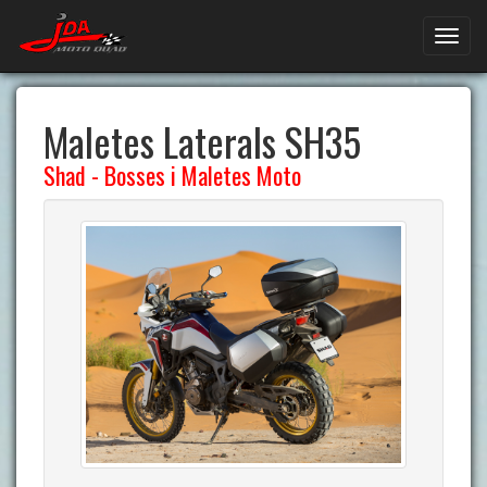
Maletes Laterals SH35
Shad
-
Bosses i Maletes Moto