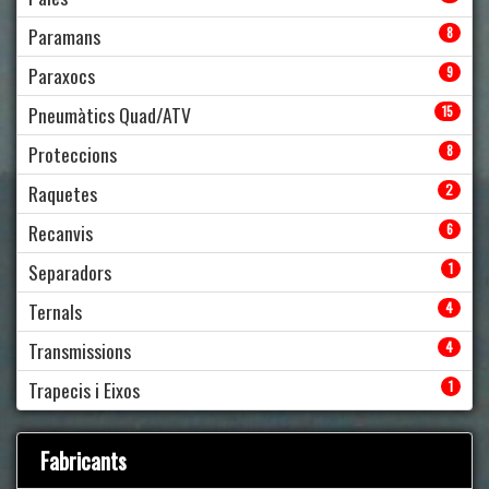
Paramans
8
Paraxocs
9
Pneumàtics Quad/ATV
15
Proteccions
8
Raquetes
2
Recanvis
6
Separadors
1
Ternals
4
Transmissions
4
Trapecis i Eixos
1
Fabricants