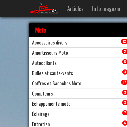
Articles
Info magazin
Moto
Accessoires divers
12
Amortisseurs Moto
2
Autocollants
5
Bulles et saute-vents
3
Coffres et Sacoches Moto
17
Compteurs
3
Échappements moto
3
Éclairage
7
Entretien
6