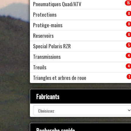
Pneumatiques Quad/ATV
15
Protections
8
Protège-mains
8
Reservoirs
6
Special Polaris RZR
5
Transmissions
4
Treuils
4
Triangles et arbres de roue
1
Fabricants
Recherche rapide