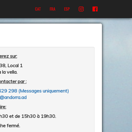
CAT
FRA
ESP
rez sur:
38, Local 1
la vella.
ntacter par :
629 298
(
Messages uniquement
)
d@andorra.ad
re:
3h30 et de 15h30 à 19h30.
he fermé.