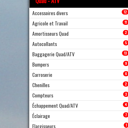
Quad - ATV
Accessoires divers
12
Agricole et Travail
11
Amortisseurs Quad
2
Autocollants
5
Baggagerie Quad/ATV
13
Bumpers
9
Carroserie
6
Chenilles
2
Compteurs
3
Échappement Quad/ATV
4
Éclairage
7
Elargisseurs
1