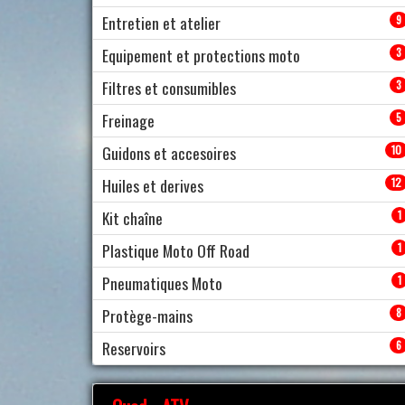
Entretien et atelier
9
Equipement et protections moto
3
Filtres et consumibles
3
Freinage
5
Guidons et accesoires
10
Huiles et derives
12
Kit chaîne
1
Plastique Moto Off Road
1
Pneumatiques Moto
1
Protège-mains
8
Reservoirs
6