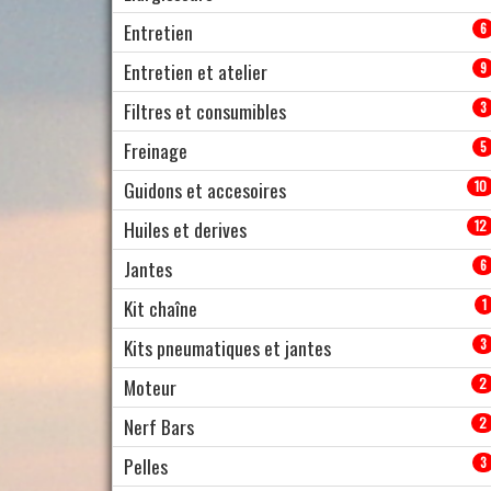
Entretien
6
Entretien et atelier
9
Filtres et consumibles
3
Freinage
5
Guidons et accesoires
10
Huiles et derives
12
Jantes
6
Kit chaîne
1
Kits pneumatiques et jantes
3
Moteur
2
Nerf Bars
2
Pelles
3