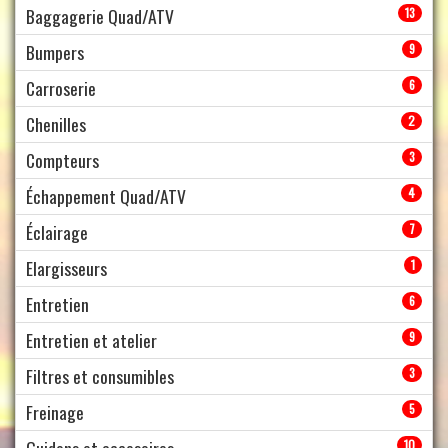
Baggagerie Quad/ATV
13
Bumpers
9
Carroserie
6
Chenilles
2
Compteurs
3
Échappement Quad/ATV
4
Éclairage
7
Elargisseurs
1
Entretien
6
Entretien et atelier
9
Filtres et consumibles
3
Freinage
5
Guidons et accesoires
10