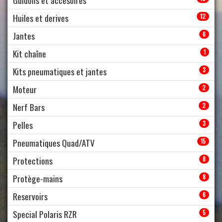
Huiles et derives
12
Jantes
6
Kit chaîne
1
Kits pneumatiques et jantes
3
Moteur
2
Nerf Bars
2
Pelles
3
Pneumatiques Quad/ATV
15
Protections
8
Protège-mains
8
Reservoirs
6
Special Polaris RZR
5