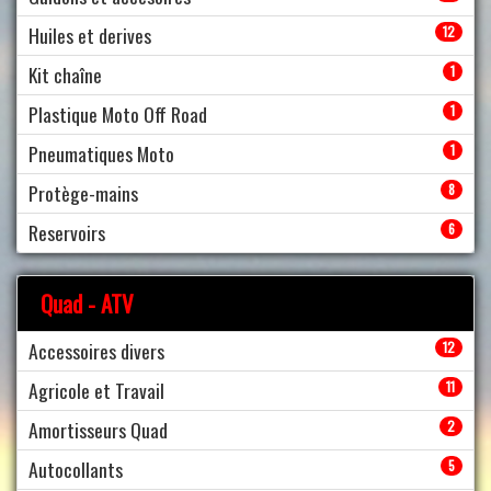
Huiles et derives
12
Kit chaîne
1
Plastique Moto Off Road
1
Pneumatiques Moto
1
Protège-mains
8
Reservoirs
6
Quad - ATV
Accessoires divers
12
Agricole et Travail
11
Amortisseurs Quad
2
Autocollants
5