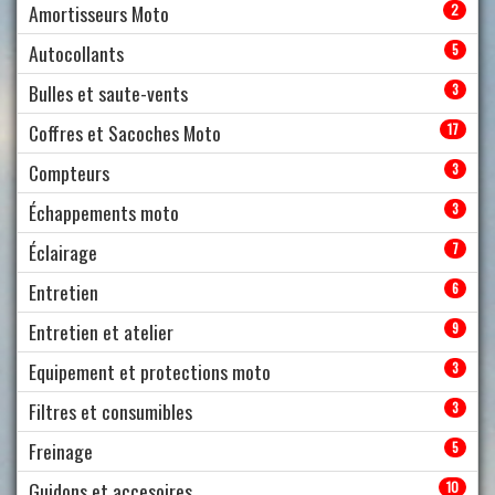
Amortisseurs Moto
2
Autocollants
5
Bulles et saute-vents
3
Coffres et Sacoches Moto
17
Compteurs
3
Échappements moto
3
Éclairage
7
Entretien
6
Entretien et atelier
9
Equipement et protections moto
3
Filtres et consumibles
3
Freinage
5
Guidons et accesoires
10